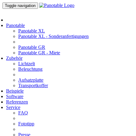
Toggle navigation
Panotable
Panotable XL
Panotable XL - Sonderanfertigungen
Panotable GR
Panotable GR - Miete
Zubehör
Lichtzelt
Beleuchtung
Aufsatzplatte
Transportkoffer
Beispiele
Software
Referenzen
Service
FAQ
Fototipp
Presse