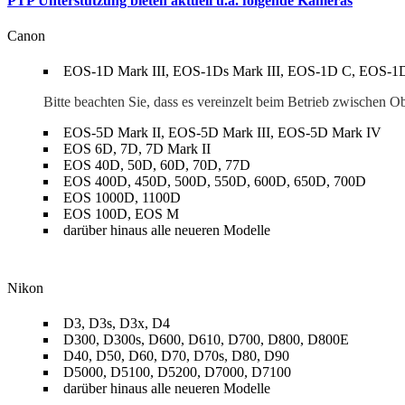
PTP Unterstützung bieten aktuell u.a. folgende Kameras
Canon
EOS-1D Mark III, EOS-1Ds Mark III, EOS-1D C, EOS-
Bitte beachten Sie, dass es vereinzelt beim Betrieb zwisc
EOS-5D Mark II, EOS-5D Mark III, EOS-5D Mark IV
EOS 6D, 7D, 7D Mark II
EOS 40D, 50D, 60D, 70D, 77D
EOS 400D, 450D, 500D, 550D, 600D, 650D, 700D
EOS 1000D, 1100D
EOS 100D, EOS M
darüber hinaus alle neueren Modelle
Nikon
D3, D3s, D3x, D4
D300, D300s, D600, D610, D700, D800, D800E
D40, D50, D60, D70, D70s, D80, D90
D5000, D5100, D5200, D7000, D7100
darüber hinaus alle neueren Modelle