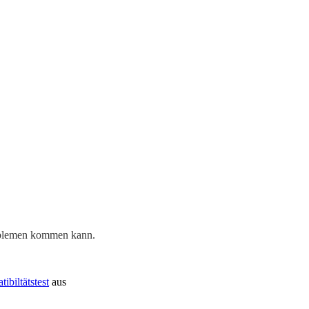
oblemen kommen kann.
biltätstest
aus