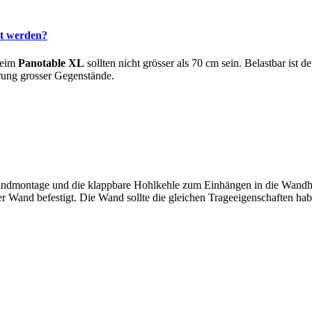
rt werden?
beim
Panotable XL
sollten nicht grösser als 70 cm sein. Belastbar ist d
rung grosser Gegenstände.
 Wandmontage und die klappbare Hohlkehle zum Einhängen in die Wandha
r Wand befestigt. Die Wand sollte die gleichen Trageeigenschaften ha